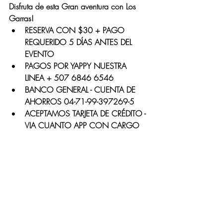
Disfruta de esta Gran aventura con Los 
Garras! 
RESERVA CON $30 + PAGO 
REQUERIDO 5 DÍAS ANTES DEL 
EVENTO
PAGOS POR YAPPY NUESTRA 
LINEA + 507 6846 6546
BANCO GENERAL - CUENTA DE 
AHORROS 04-71-99-397269-5
ACEPTAMOS TARJETA DE CRÉDITO - 
VIA CUANTO APP CON CARGO 
DE 7% 
https://video.wixstatic.com/video/24fda3_23
534c35471e4fd6871078873c60d309/48
0p/mp4/file.mp4