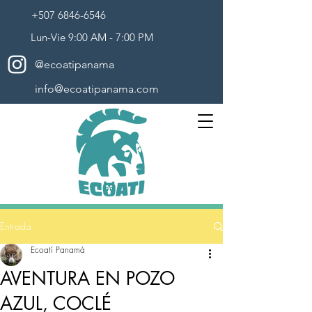
+507 6846-6546
Lun-Vie 9:00 AM - 7:00 PM
@ecoatipanama
info@ecoatipanama.com
Entrada
Ecoatí Panamá
AVENTURA EN POZO
AZUL, COCLÉ