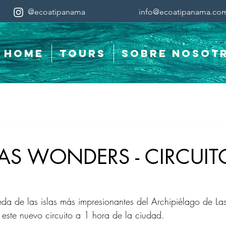
@ecoatipanama
info@ecoatipanama.co
Home
Tours
Sobre Nosot
LAS WONDERS - CIRCUIT
a de las islas más impresionantes del Archipiélago de Las
n este nuevo circuito a 1 hora de la ciudad.