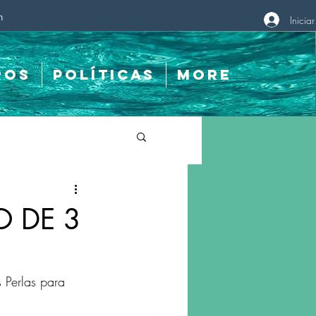
m
Iniciar
ros
Políticas
More
O DE 3
 Perlas para 