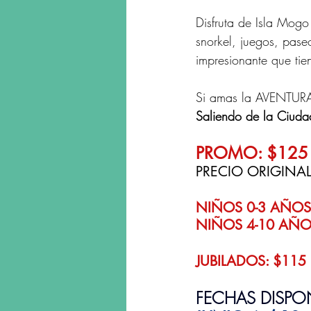
Disfruta de Isla Mog
snorkel, juegos, paseo
impresionante que ti
Si amas la AVENTURA 
Saliendo de la Ciud
PROMO: $125 
PRECIO ORIGINAL
NIÑOS 0-3 AÑOS
NIÑOS 4-10 AÑO
JUBILADOS: $115
FECHAS DISPON