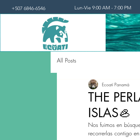
Lun-Vie 9:00 AM - 7:00 PM
+507 6846-6546
All Posts
Ecoatí Panamá
THE PER
ISLAS🦪
Nos fuimos en búsqued
recorrerlas contigo e