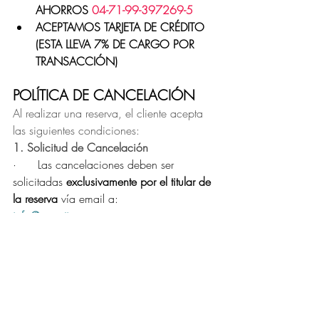
AHORROS 
04-71-99-397269-5
ACEPTAMOS TARJETA DE CRÉDITO 
(ESTA LLEVA 7% DE CARGO POR 
TRANSACCIÓN)
POLÍTICA DE CANCELACIÓN
Al realizar una reserva, el cliente acepta 
las siguientes condiciones:
1. Solicitud de Cancelación
·      
Las cancelaciones deben ser 
solicitadas 
exclusivamente por el titular de 
la reserva
 vía email a: 
info@ecoatipanama.com
2. Tasas de Reembolso
·      
Cancelación con 7 o más días de 
antelación:
o   
Reembolso del 
100%
 del monto 
pagado (excepto gastos de gestión ya 
incurridos, como reservas de proveedores 