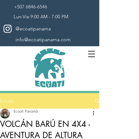
+507 6846-6546
Lun-Vie 9:00 AM - 7:00 PM
@ecoatipanama
info@ecoatipanama.com
Entrada
Ecoatí Panamá
VOLCÁN BARÚ EN 4X4 -
AVENTURA DE ALTURA