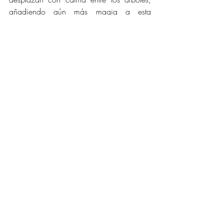
añadiendo aún más magia a esta 
experiencia única en la vida. ¡No te 
pierdas la oportunidad de maravillarte por 
la biodiversidad en este Weekend at 
Bocas! 
TÉRMINOS Y CONDICIONES DE LA 
INSCRIPCIÓN 
PAGO COMPLETO 
REQUERIDO 9 DÍAS ANTES DE 
LA AVENTURA
RESERVA CON $95 POR PERSONA 