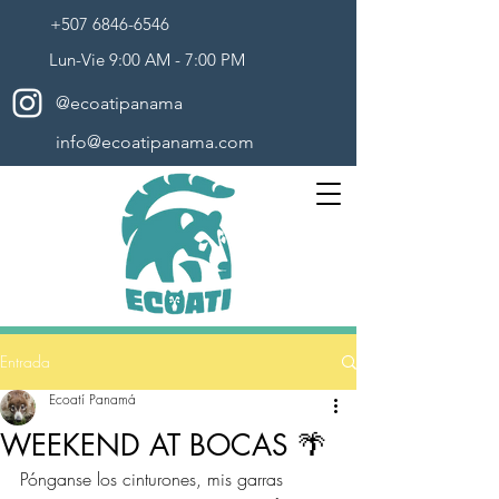
+507 6846-6546
Lun-Vie 9:00 AM - 7:00 PM
@ecoatipanama
info@ecoatipanama.com
Entrada
Ecoatí Panamá
WEEKEND AT BOCAS 🌴
Pónganse los cinturones, mis garras 